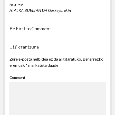
Next Post
ATALKA BUELTAN DA Gorkeyarekin
Be First to Comment
Utzi erantzuna
Zure e-posta helbidea ez da argitaratuko.
Beharrezko
eremuak
*
markatuta daude
Comment