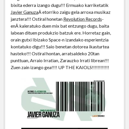
bixita ederra izango dugu!!! Ermuako karriketatik
Javier Ganuza
Â etorriko zaigu gela arroxa musikaz
janztera!!! Ostiral honetan
Revolution Records
-
enÂ kaleratuko duen mix bat entzungo dugu, baita
labean dituen produkzio batzuk ere. Horretaz gain,
orain gutxi Ibizako Space-n izandako esperientzia
kontatuko digu!!! Saio benetan dotorea ikasturtea
hasteko!!! Ostiral hontan, arratsaldeko 20tan
punttuan, Arraio Irratian, Zarauzko Irrati librean!!!
Zuen zain izango gea!!!! UP THE KAIOLS!!!!!!!!!!!!