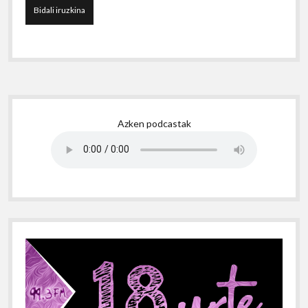
Sidebar
Azken podcastak