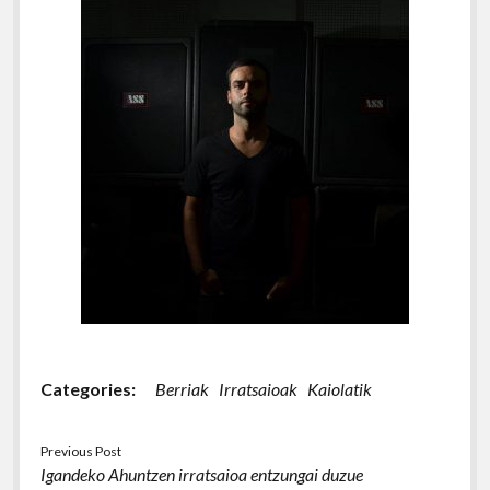
Categories:
Berriak
Irratsaioak
Kaiolatik
Previous Post
Igandeko Ahuntzen irratsaioa entzungai duzue