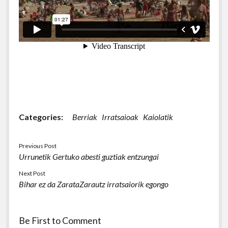
Categories:
Berriak
Irratsaioak
Kaiolatik
Previous Post
Urrunetik Gertuko abesti guztiak entzungai
Next Post
Bihar ez da ZarataZarautz irratsaiorik egongo
Be First to Comment