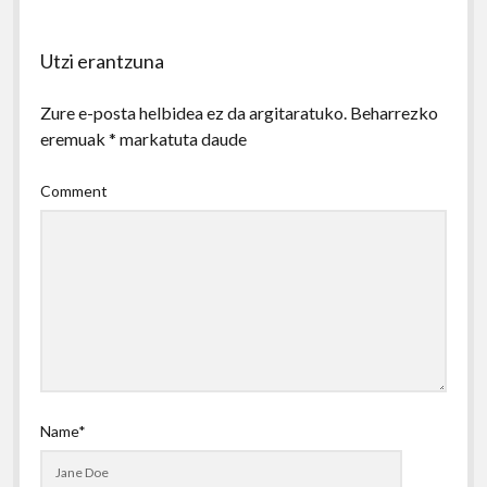
Utzi erantzuna
Zure e-posta helbidea ez da argitaratuko.
Beharrezko
eremuak
*
markatuta daude
Comment
Name*