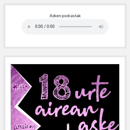
Sidebar
Azken podcastak