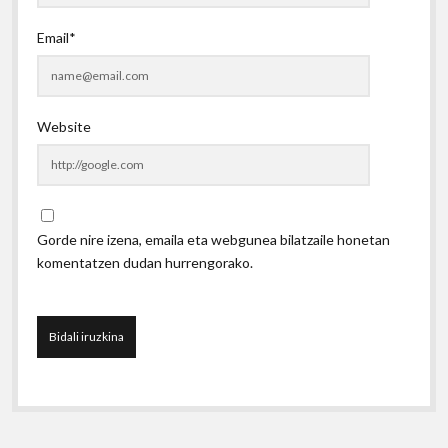
Email*
Website
Gorde nire izena, emaila eta webgunea bilatzaile honetan
komentatzen dudan hurrengorako.