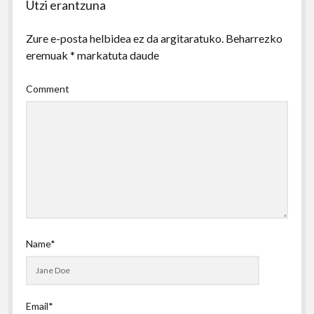
Utzi erantzuna
Zure e-posta helbidea ez da argitaratuko.
Beharrezko
eremuak
*
markatuta daude
Comment
Name*
Email*