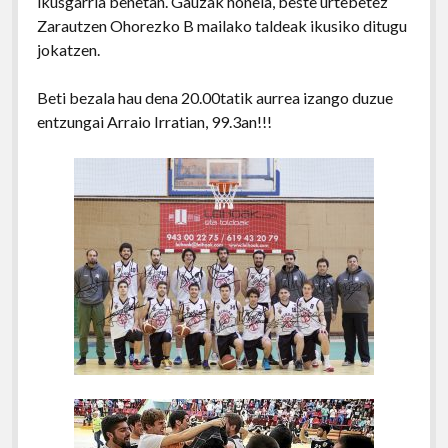
ikusgarria benetan. Gauzak honela, beste urtebetez
Zarautzen Ohorezko B mailako taldeak ikusiko ditugu
jokatzen.
Beti bezala hau dena 20.00tatik aurrea izango duzue
entzungai Arraio Irratian, 99.3an!!!