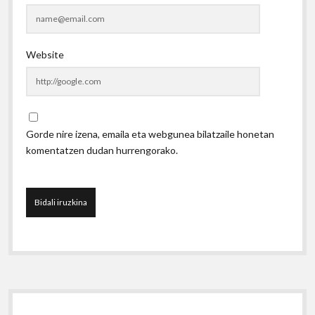
Website
Gorde nire izena, emaila eta webgunea bilatzaile honetan
komentatzen dudan hurrengorako.
Sidebar