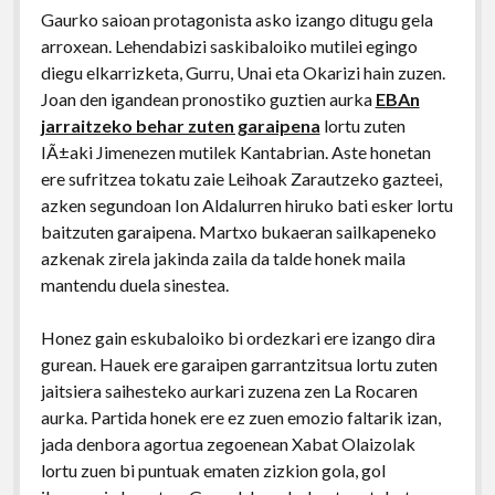
Gaurko saioan protagonista asko izango ditugu gela
arroxean. Lehendabizi saskibaloiko mutilei egingo
diegu elkarrizketa, Gurru, Unai eta Okarizi hain zuzen.
Joan den igandean pronostiko guztien aurka
EBAn
jarraitzeko behar zuten garaipena
lortu zuten
IÃ±aki Jimenezen mutilek Kantabrian. Aste honetan
ere sufritzea tokatu zaie Leihoak Zarautzeko gazteei,
azken segundoan Ion Aldalurren hiruko bati esker lortu
baitzuten garaipena. Martxo bukaeran sailkapeneko
azkenak zirela jakinda zaila da talde honek maila
mantendu duela sinestea.
Honez gain eskubaloiko bi ordezkari ere izango dira
gurean. Hauek ere garaipen garrantzitsua lortu zuten
jaitsiera saihesteko aurkari zuzena zen La Rocaren
aurka. Partida honek ere ez zuen emozio faltarik izan,
jada denbora agortua zegoenean Xabat Olaizolak
lortu zuen bi puntuak ematen zizkion gola, gol