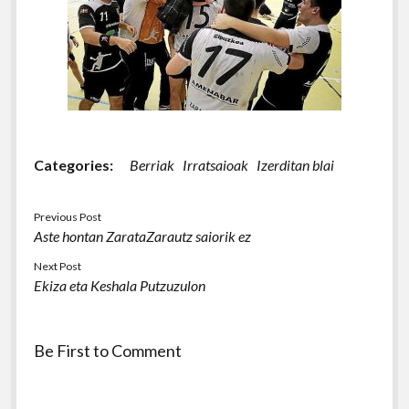
Categories:
Berriak
Irratsaioak
Izerditan blai
Previous Post
Aste hontan ZarataZarautz saiorik ez
Next Post
Ekiza eta Keshala Putzuzulon
Be First to Comment