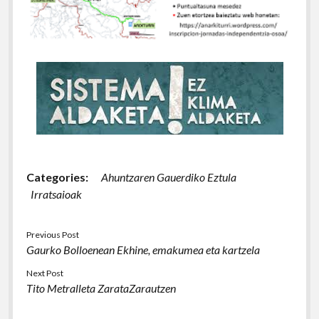
Categories:
Ahuntzaren Gauerdiko Eztula
Irratsaioak
Previous Post
Gaurko Bolloenean Ekhine, emakumea eta kartzela
Next Post
Tito Metralleta ZarataZarautzen