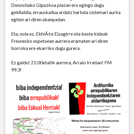
Donostiako Gipuzkoa plazan ere egingo dugu
geldialdia, errauskailua ardatz hartuta sistemari aurka
egiten ari diren akanpadan.
Eta, nola ez, EkhiÃ±e Eizagirre eta beste kideak
Fresnesko espetxean aurrera eramaten ari diren
borroka ere ekarriko dugu gurera.
Ez galdu! 21:00etatik aurrera, Arraio Irratian! FM
99.3!