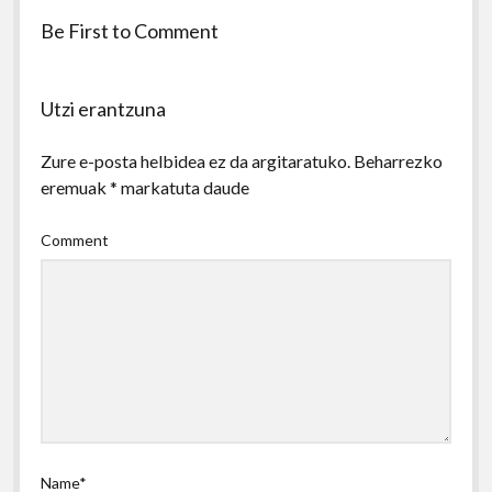
Be First to Comment
Utzi erantzuna
Zure e-posta helbidea ez da argitaratuko.
Beharrezko
eremuak
*
markatuta daude
Comment
Name*