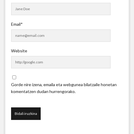
Email*
Website
Gorde nire izena, emaila eta webgunea bilatzaile honetan
komentatzen dudan hurrengorako.