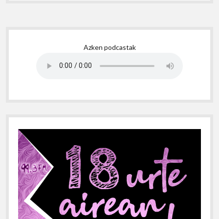
Sidebar
Azken podcastak