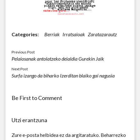
Categories:
Berriak
Irratsaioak
Zaratazarautz
Previous Post
Pelaiosanak antolatzeko deialdia Gurekin Jaik
Next Post
Surfa izango da biharko Izerditan blaiko gai nagusia
Be First to Comment
Utzi erantzuna
Zure e-posta helbidea ez da argitaratuko.
Beharrezko