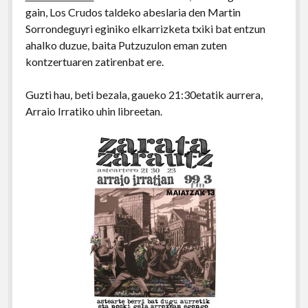
gain, Los Crudos taldeko abeslaria den Martin
Sorrondeguyri eginiko elkarrizketa txiki bat entzun
ahalko duzue, baita Putzuzulon eman zuten
kontzertuaren zatirenbat ere.
Guzti hau, beti bezala, gaueko 21:30etatik aurrera,
Arraio Irratiko uhin libreetan.