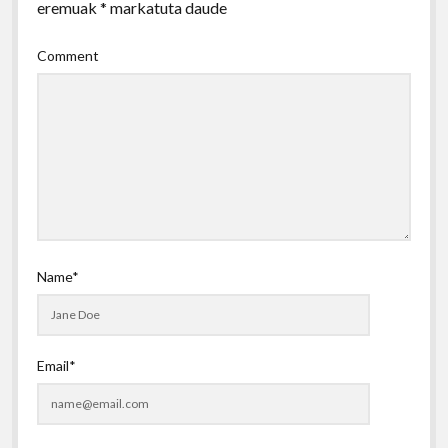
eremuak
*
markatuta daude
Comment
Name*
Email*