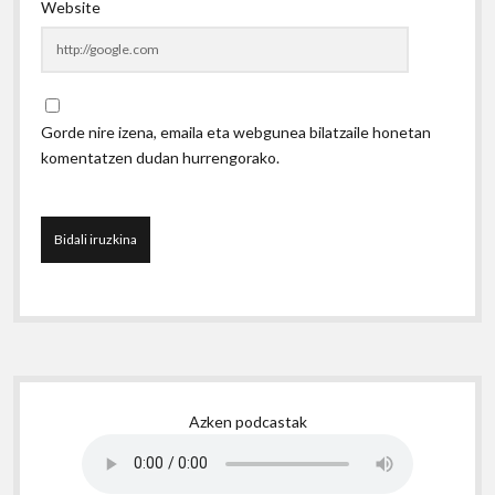
Website
Gorde nire izena, emaila eta webgunea bilatzaile honetan
komentatzen dudan hurrengorako.
Sidebar
Azken podcastak