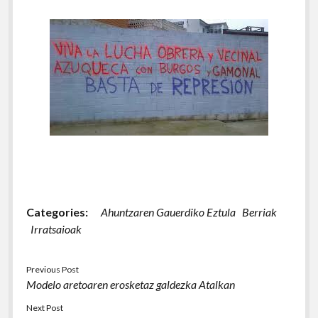
Categories:
Ahuntzaren Gauerdiko Eztula
Berriak
Irratsaioak
Previous Post
Modelo aretoaren erosketaz galdezka Atalkan
Next Post