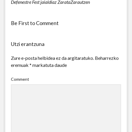
Defenestre Fest jaialdiaz ZarataZarautzen
Be First to Comment
Utzi erantzuna
Zure e-posta helbidea ez da argitaratuko.
Beharrezko
eremuak
*
markatuta daude
Comment