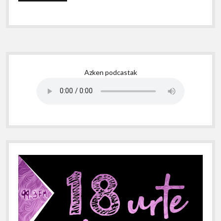
Sidebar
Azken podcastak