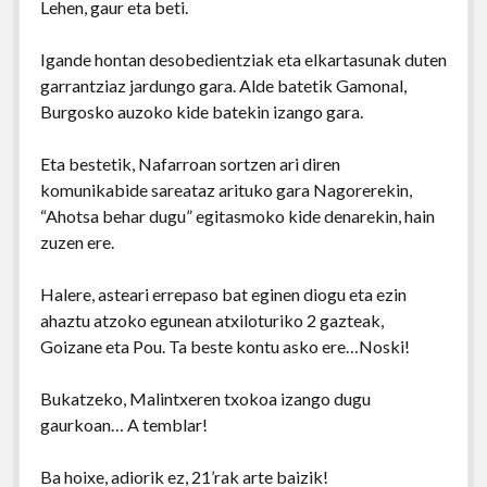
Lehen, gaur eta beti.
Igande hontan desobedientziak eta elkartasunak duten
garrantziaz jardungo gara. Alde batetik Gamonal,
Burgosko auzoko kide batekin izango gara.
Eta bestetik, Nafarroan sortzen ari diren
komunikabide sareataz arituko gara Nagorerekin,
“Ahotsa behar dugu” egitasmoko kide denarekin, hain
zuzen ere.
Halere, asteari errepaso bat eginen diogu eta ezin
ahaztu atzoko egunean atxiloturiko 2 gazteak,
Goizane eta Pou. Ta beste kontu asko ere…Noski!
Bukatzeko, Malintxeren txokoa izango dugu
gaurkoan… A temblar!
Ba hoixe, adiorik ez, 21’rak arte baizik!