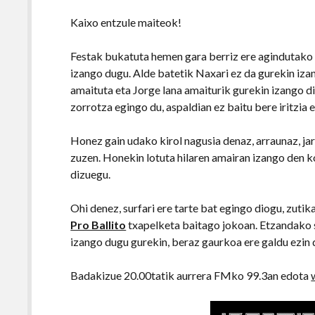
Kaixo entzule maiteok!
Festak bukatuta hemen gara berriz ere agindutako 
izango dugu. Alde batetik Naxari ez da gurekin iz
amaituta eta Jorge lana amaiturik gurekin izango d
zorrotza egingo du, aspaldian ez baitu bere iritzi
Honez gain udako kirol nagusia denaz, arraunaz, ja
zuzen. Honekin lotuta hilaren amairan izango den k
dizuegu.
Ohi denez, surfari ere tarte bat egingo diogu, zut
Pro Ballito
txapelketa baitago jokoan. Etzandako 
izango dugu gurekin, beraz gaurkoa ere galdu ezin 
Badakizue 20.00tatik aurrera FMko 99.3an edota