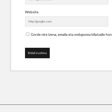
Website
Gorde nire izena, emaila eta webgunea bilatzaile 