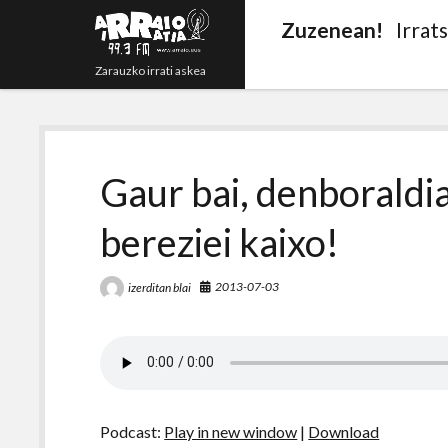
Zuzenean!
Irrat
Zarauzko irrati askea
Gaur bai, denboraldia
bereziei kaixo!
2013-07-03
izerditan blai
Podcast:
Play in new window
|
Download