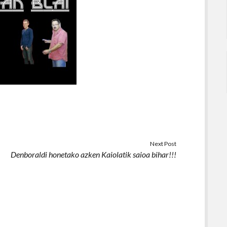
Next Post
Denboraldi honetako azken Kaiolatik saioa bihar!!!