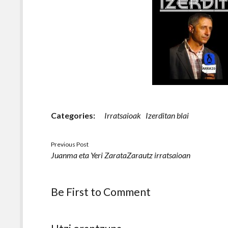
Categories:
Irratsaioak
Izerditan blai
Previous Post
Juanma eta Yeri ZarataZarautz irratsaioan
Be First to Comment