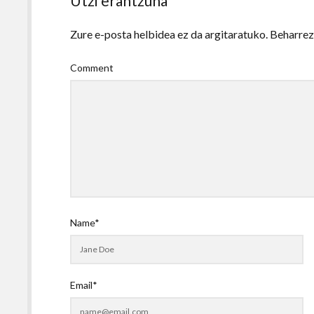
Utzi erantzuna
Zure e-posta helbidea ez da argitaratuko.
Beharre
Comment
Name*
Email*