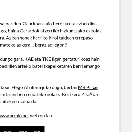
saioarekin. Gaurkoan saio berezia eta ezberdina
ango, baina Gerardok atzerriko hizkuntzako eskolak
ira. Azken honek herriko kirol taldeen errepaso
a emateko aukera… beraz adi egon!!
rdungo gara,
KAE
eta
TKE
ligan gertaturikoaz hain
oadrillen arteko batel txapelketaren berri emango
ikakoan Hego Afrikara joko dugu, bertan
MR Price
surfaren berri emateko nola ez Kortxero ZikiÃ±a
daitekeen saioa da.
www.arraio.net
web orrian.