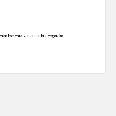
honetan komentatzen dudan hurrengorako.
Shift WordPress Theme
by Compete Themes.