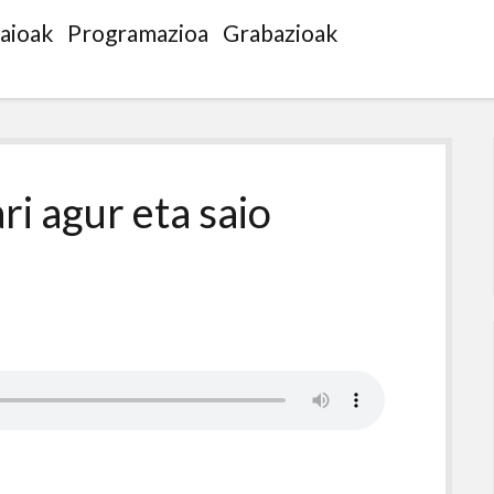
saioak
Programazioa
Grabazioak
ri agur eta saio