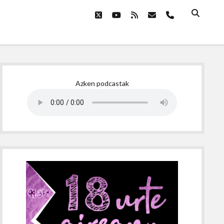
twitter
youtube
rss
email
phone
Sidebar
Azken podcastak