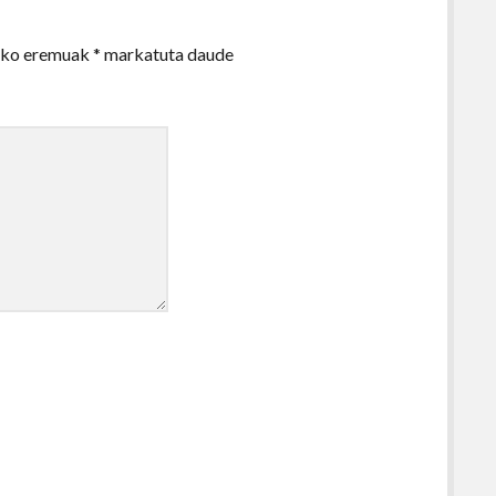
zko eremuak
*
markatuta daude