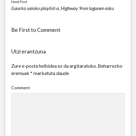
Next Post
Gaurko saioko playlist-a, Highway 9ren lagunen esku
Be First to Comment
Utzi erantzuna
Zure e-posta helbidea ez da argitaratuko.
Beharrezko
eremuak
*
markatuta daude
Comment