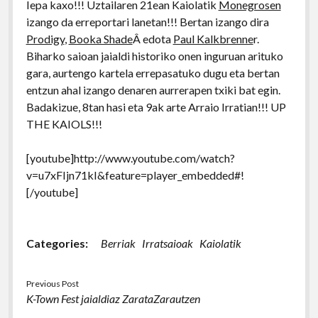
Iepa kaxo!!! Uztailaren 21ean Kaiolatik
Monegrosen
izango da erreportari lanetan!!! Bertan izango dira
Prodigy
,
Booka Shade
Â edota
Paul Kalkbrenne
r.
Biharko saioan jaialdi historiko onen inguruan arituko
gara, aurtengo kartela errepasatuko dugu eta bertan
entzun ahal izango denaren aurrerapen txiki bat egin.
Badakizue, 8tan hasi eta 9ak arte Arraio Irratian!!! UP
THE KAIOLS!!!
[youtube]http://www.youtube.com/watch?
v=u7xFIjn71kI&feature=player_embedded#!
[/youtube]
Categories:
Berriak
Irratsaioak
Kaiolatik
Previous Post
K-Town Fest jaialdiaz ZarataZarautzen