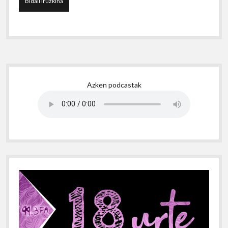
Sidebar
Azken podcastak