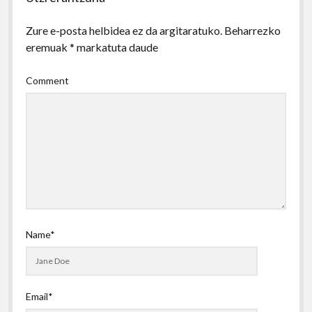
Zure e-posta helbidea ez da argitaratuko.
Beharrezko
eremuak
*
markatuta daude
Comment
Name*
Email*