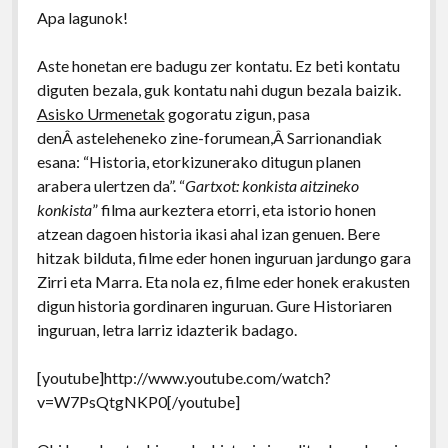
Apa lagunok!
Aste honetan ere badugu zer kontatu. Ez beti kontatu
diguten bezala, guk kontatu nahi dugun bezala baizik.
Asisko Urmenetak
gogoratu zigun, pasa
denÂ asteleheneko zine-forumean,Â Sarrionandiak
esana: “Historia, etorkizunerako ditugun planen
arabera ulertzen da”. “
Gartxot: konkista aitzineko
konkista
” filma aurkeztera etorri, eta istorio honen
atzean dagoen historia ikasi ahal izan genuen. Bere
hitzak bilduta, filme eder honen inguruan jardungo gara
Zirri eta Marra. Eta nola ez, filme eder honek erakusten
digun historia gordinaren inguruan. Gure Historiaren
inguruan, letra larriz idazterik badago.
[youtube]http://www.youtube.com/watch?
v=W7PsQtgNKP0[/youtube]