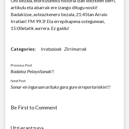
Ohi bezala, etorkizuneko historia izan litezkeen berri,
artikulu eta abarrak ere izango ditugu noski!
Badakizue, asteazkenero bezala, 21:45tan Arraio
Irratian! FM 99.3! Eta errepikapena ostegunean,
15:00etatik aurrera. Ez galdu!
Categories:
Irratsaioak
Zirrimarrak
Previous Post
Badatoz PelayoSanak!!
Next Post
Sonar-en inguruan arituko gara gure erreportariekin!!!
Be First to Comment
Utzi erantzuna