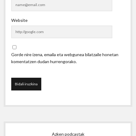
Website
Gorde nire izena, emaila eta webgunea bilatzaile honetan
komentatzen dudan hurrengorako.
Sidebar
Azken podcastak