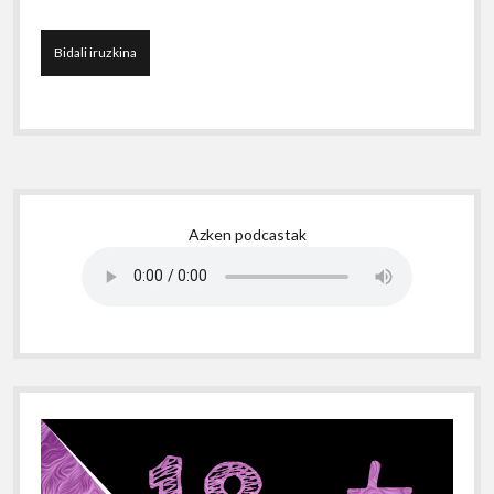
Sidebar
Azken podcastak