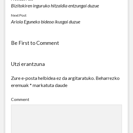
Bizitokiren inguruko hitzaldia entzungai duzue
Next Post
Ariola Eguneko bideoa ikusgai duzue
Be First to Comment
Utzi erantzuna
Zure e-posta helbidea ez da argitaratuko.
Beharrezko
eremuak
*
markatuta daude
Comment