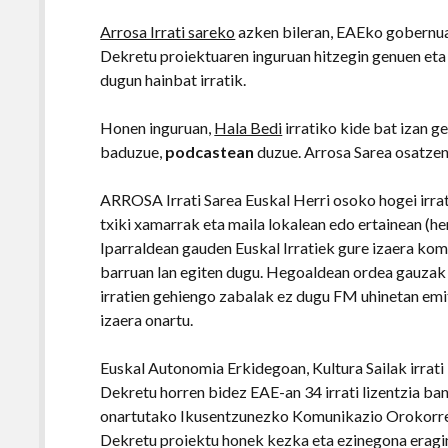
Arrosa Irrati sareko
azken bileran, EAEko gobernu
Dekretu proiektuaren inguruan hitzegin genuen eta 
dugun hainbat irratik.
Honen inguruan,
Hala Bedi
irratiko kide bat izan g
baduzue,
podcastean
duzue. Arrosa Sarea osatze
ARROSA Irrati Sarea Euskal Herri osoko hogei irrati
txiki xamarrak eta maila lokalean edo ertainean (her
Iparraldean gauden Euskal Irratiek gure izaera kom
barruan lan egiten dugu. Hegoaldean ordea gauzak 
irratien gehiengo zabalak ez dugu FM uhinetan emit
izaera onartu.
Euskal Autonomia Erkidegoan, Kultura Sailak irrati
Dekretu horren bidez EAE-an 34 irrati lizentzia ba
onartutako Ikusentzunezko Komunikazio Orokorrek
Dekretu proiektu honek kezka eta ezinegona eragin