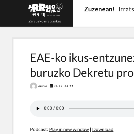
Zuzenean!
Irrat
Zarauzko irrati askea
EAE-ko ikus-entzune
buruzko Dekretu pro
2011-03-11
arraio
Podcast:
Play in new window
|
Download