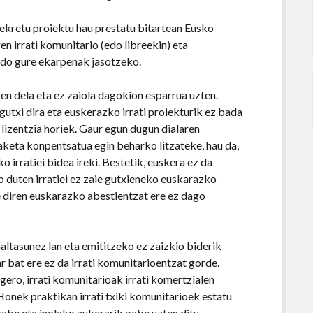
ekretu proiektu hau prestatu bitartean Eusko
ren irrati komunitario (edo libreekin) eta
 edo gure ekarpenak jasotzeko.
en dela eta ez zaiola dagokion esparrua uzten.
gutxi dira eta euskerazko irrati proiekturik ez bada
 lizentzia horiek. Gaur egun dugun dialaren
aketa konpentsatua egin beharko litzateke, hau da,
 irratiei bidea ireki. Bestetik, euskera ez da
 duten irratiei ez zaie gutxieneko euskarazko
e diren euskarazko abestientzat ere ez dago
altasunez lan eta emititzeko ez zaizkio biderik
ar bat ere ez da irrati komunitarioentzat gorde.
gero, irrati komunitarioak irrati komertzialen
Honek praktikan irrati txiki komunitarioek estatu
abe eta inolako aukerarik gabe uzten ditu.