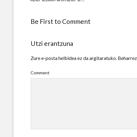
Be First to Comment
Utzi erantzuna
Zure e-posta helbidea ez da argitaratuko.
Beharre
Comment