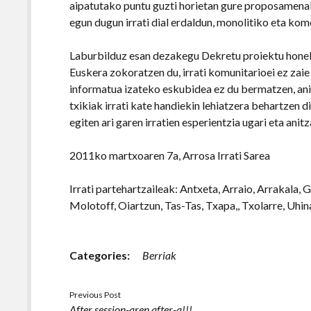
aipatutako puntu guzti horietan gure proposamenak
egun dugun irrati dial erdaldun, monolitiko eta kom
Laburbilduz esan dezakegu Dekretu proiektu honek h
Euskera zokoratzen du, irrati komunitarioei ez zaie
informatua izateko eskubidea ez du bermatzen, aniz
txikiak irrati kate handiekin lehiatzera behartzen d
egiten ari garen irratien esperientzia ugari eta anitz
2011ko martxoaren 7a, Arrosa Irrati Sarea
Irrati partehartzaileak: Antxeta, Arraio, Arrakala, G
Molotoff, Oiartzun, Tas-Tas, Txapa,, Txolarre, Uhin
Categories:
Berriak
Previous Post
After session-aren after-a!!!