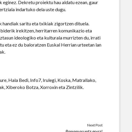
 eginez. Dekretu proiektu hau aldatu ezean, gaur
ertziala indartuko dela uste dugu.
andiak saritu eta txikiak zigortzen dituela.
 biderik irekitzen, herritarren komunikazio eta
tasun ideologiko eta kulturala murrizten du, irrati
itu eta ez du baloratzen Euskal Herrian urteetan lan
ak.
ure, Hala Bedi, Info7, Irulegi, Koska, Matrallako,
ak, Xiberoko Botza, Xorroxin eta Zintzilik.
Next Post
Panamaruntz goaz!