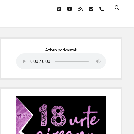
twitter
youtube
rss
email
phone
Sidebar
Azken podcastak