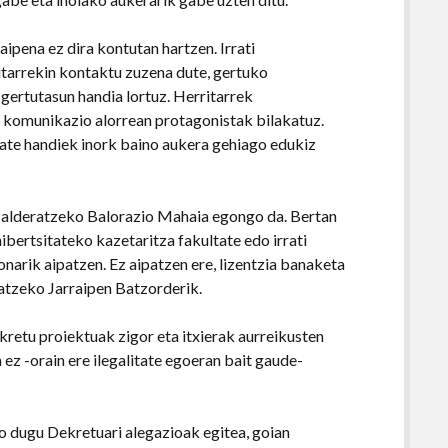
aipena ez dira kontutan hartzen. Irrati
ritarrekin kontaktu zuzena dute, gertuko
 gertutasun handia lortuz. Herritarrek
 komunikazio alorrean protagonistak bilakatuz.
 kate handiek inork baino aukera gehiago edukiz
k alderatzeko Balorazio Mahaia egongo da. Bertan
ibertsitateko kazetaritza fakultate edo irrati
arik aipatzen. Ez aipatzen ere, lizentzia banaketa
atzeko Jarraipen Batzorderik.
retu proiektuak zigor eta itxierak aurreikusten
n ez -orain ere ilegalitate egoeran bait gaude-
jo dugu Dekretuari alegazioak egitea, goian