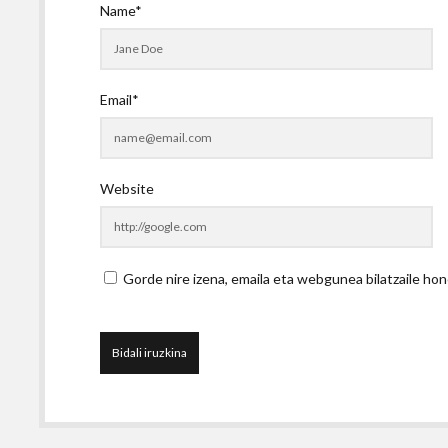
Name*
Email*
Website
Gorde nire izena, emaila eta webgunea bilatzaile 