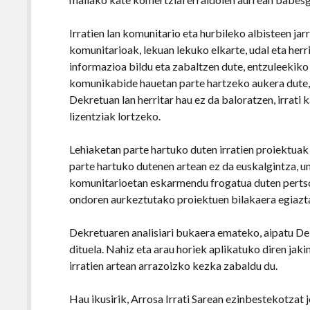
Irratien lan komunitario eta hurbileko albisteen jarr
komunitarioak, lekuan lekuko elkarte, udal eta her
informazioa bildu eta zabaltzen dute, entzuleekiko
komunikabide hauetan parte hartzeko aukera dute,
Dekretuan lan herritar hau ez da baloratzen, irrati
lizentziak lortzeko.
Lehiaketan parte hartuko duten irratien proiektua
parte hartuko dutenen artean ez da euskalgintza, un
komunitarioetan eskarmendu frogatua duten pertson
ondoren aurkeztutako proiektuen bilakaera egiazt
Dekretuaren analisiari bukaera emateko, aipatu Dek
dituela. Nahiz eta arau horiek aplikatuko diren jaki
irratien artean arrazoizko kezka zabaldu du.
Hau ikusirik, Arrosa Irrati Sarean ezinbestekotzat 