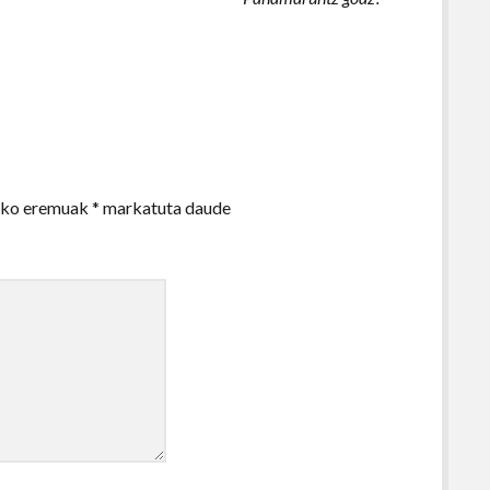
zko eremuak
*
markatuta daude