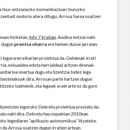
a Ikus-entzunezko komunikazioari buruzko
zenbait ondorio atera ditugu, Arrosa Sarea osatzen
enuen hizketan,
Info 7 irratian
. Audioa entzun nahi
n dugun
prentsa oharra
ere hemen duzue jarraian:
 ingururen elkarlan proiektua da. Gehienak irrati
ria, eskualdea edota herrialdea) aritzen direnak.
unitarioa onartua dugu eta lizentzia bidez lege
bestelakoak dira, Arrosan parte hartzen dugun
itzeko baimenik, eta legeak orain arte ez du gure
 lizentzien inguruko Dekretu proiektua prestatu du.
natu nahi dira. Dekretu hau espainian 2010ean
o legediaren “aplikazio autonomikoa” litzateke.
 du Arrosa osatzen dugun irratien artean.