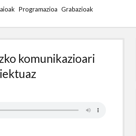
saioak
Programazioa
Grabazioak
zko komunikazioari
iektuaz