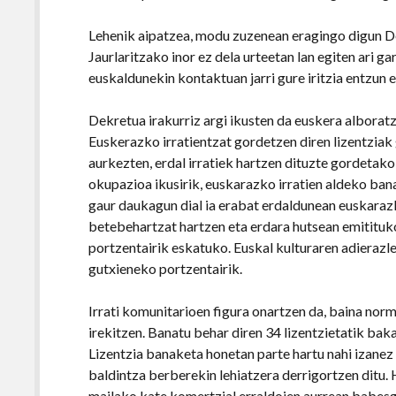
Lehenik aipatzea, modu zuzenean eragingo digun D
Jaurlaritzako inor ez dela urteetan lan egiten ari ga
euskaldunekin kontaktuan jarri gure iritzia entzun
Dekretua irakurriz argi ikusten da euskera alboratz
Euskerazko irratientzat gordetzen diren lizentziak 
aurkezten, erdal irratiek hartzen dituzte gordetako
okupazioa ikusirik, euskarazko irratien aldeko ban
gaur daukagun dial ia erabat erdaldunean euskarazko
betebehartzat hartzen eta erdara hutsean emitituko
portzentairik eskatuko. Euskal kulturaren adierazl
gutxieneko portzentairik.
Irrati komunitarioen figura onartzen da, baina norm
irekitzen. Banatu behar diren 34 lizentzietatik bak
Lizentzia banaketa honetan parte hartu nahi izanez 
baldintza berberekin lehiatzera derrigortzen ditu. 
mailako kate komertzial erraldoien aurrean babesg