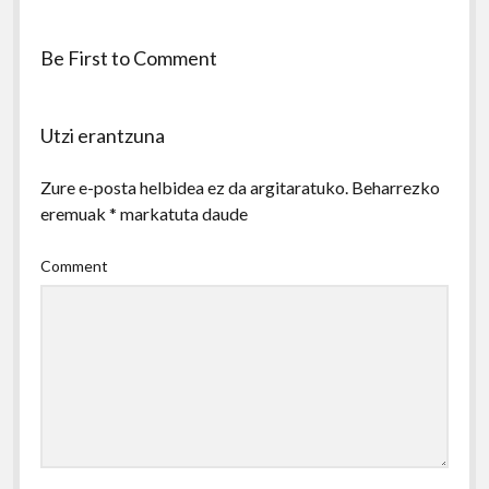
Be First to Comment
Utzi erantzuna
Zure e-posta helbidea ez da argitaratuko.
Beharrezko
eremuak
*
markatuta daude
Comment