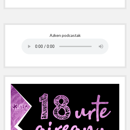
Sidebar
Azken podcastak