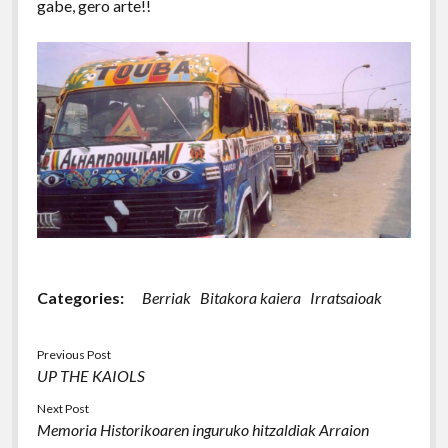
gabe, gero arte!!
Categories:
Berriak
Bitakora kaiera
Irratsaioak
Previous Post
UP THE KAIOLS
Next Post
Memoria Historikoaren inguruko hitzaldiak Arraion