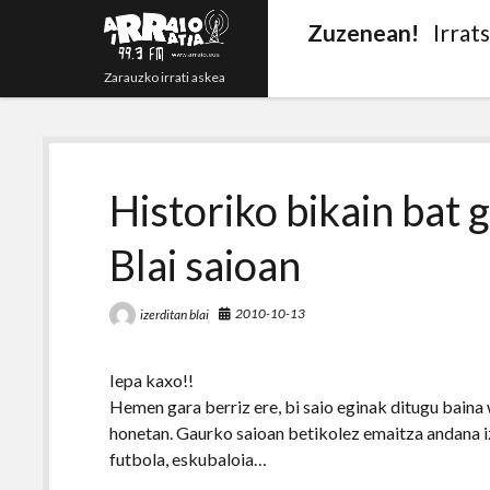
Zuzenean!
Irrat
Zarauzko irrati askea
Historiko bikain bat 
Blai saioan
2010-10-13
izerditan blai
Iepa kaxo!!
Hemen gara berriz ere, bi saio eginak ditugu baina
honetan. Gaurko saioan betikolez emaitza andana iz
futbola, eskubaloia…