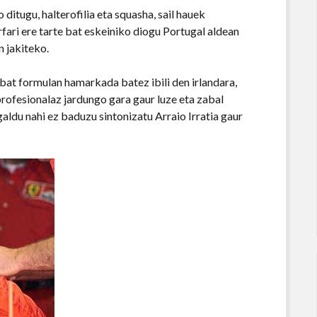
ditugu, halterofilia eta squasha, sail hauek
rfari ere tarte bat eskeiniko diogu Portugal aldean
n jakiteko.
 bat formulan hamarkada batez ibili den irlandara,
profesionalaz jardungo gara gaur luze eta zabal
galdu nahi ez baduzu sintonizatu Arraio Irratia gaur