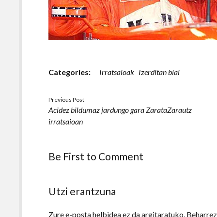
Categories:
Irratsaioak
Izerditan blai
Previous Post
Acidez bildumaz jardungo gara ZarataZarautz
irratsaioan
Be First to Comment
Utzi erantzuna
Zure e-posta helbidea ez da argitaratuko.
Beharre