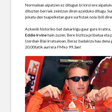
Normalean aipatzen ez ditugun bi kirol ere aipatuko 
dituzten berriak zeintzun diren azalduko ditugu. Su
jokatu den txapelketan gure surfistak nola ibili dire
Azkenik historiko bat dakarkigu gaur gure irratira,
Eddie Irvine
hain zuzen. Bere bizitza pribatua eta 
Izerdian Blai irratsaioan. Beraz badakizu hau dena 
20.00tatik aurrera FMko 99.3an!