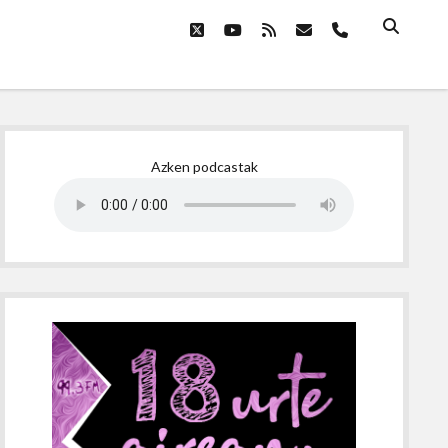
twitter
youtube
rss
email
phone
Sidebar
Azken podcastak