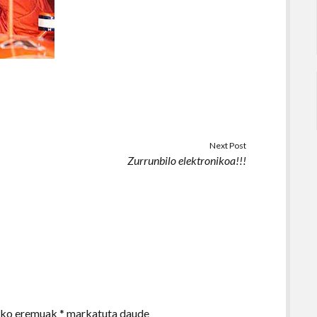
Next Post
Zurrunbilo elektronikoa!!!
zko eremuak
*
markatuta daude