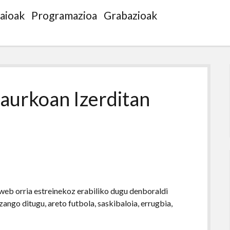
saioak
Programazioa
Grabazioak
gaurkoan Izerditan
 web orria estreinekoz erabiliko dugu denboraldi
ango ditugu, areto futbola, saskibaloia, errugbia,