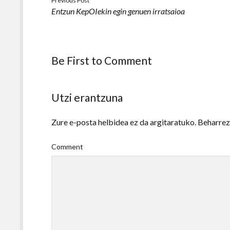
Previous Post
Entzun KepOIekin egin genuen irratsaioa
Be First to Comment
Utzi erantzuna
Zure e-posta helbidea ez da argitaratuko.
Beharre
Comment