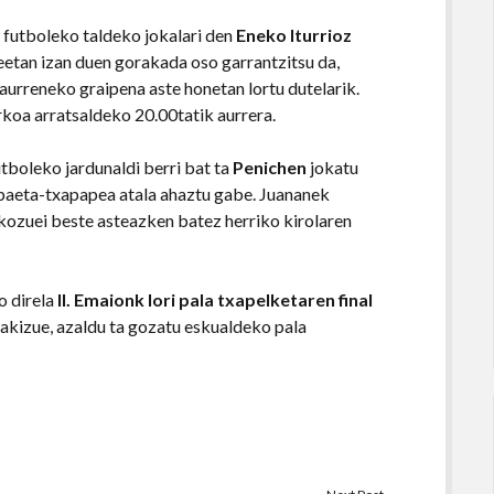
futboleko taldeko jokalari den
Eneko Iturrioz
eetan izan duen gorakada oso garrantzitsu da,
urreneko graipena aste honetan lortu dutelarik.
rkoa arratsaldeko 20.00tatik aurrera.
tboleko jardunaldi berri bat ta
Penichen
jokatu
 paeta-txapapea atala ahaztu gabe. Juananek
tukozuei beste asteazken batez herriko kirolaren
o direla
II. Emaionk lori pala txapelketaren final
akizue, azaldu ta gozatu eskualdeko pala