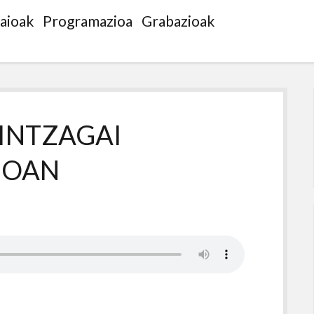
saioak
Programazioa
Grabazioak
INTZAGAI
AIOAN