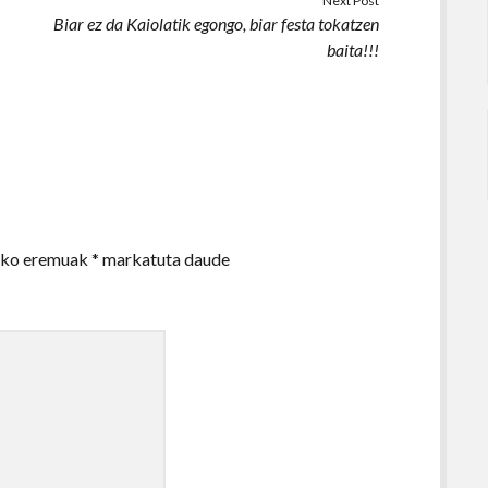
Next Post
Biar ez da Kaiolatik egongo, biar festa tokatzen
baita!!!
zko eremuak
*
markatuta daude