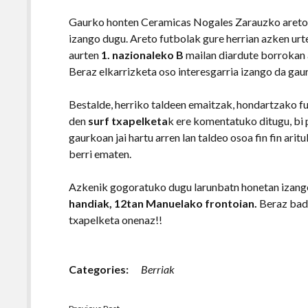
Gaurko honten Ceramicas Nogales Zarauzko areto 
izango dugu. Areto futbolak gure herrian azken urt
aurten
1. nazionaleko B
mailan diardute borrokan a
Beraz elkarrizketa oso interesgarria izango da gau
Bestalde, herriko taldeen emaitzak, hondartzako fu
den
surf txapelketa
k ere komentatuko ditugu, bi
gaurkoan jai hartu arren lan taldeo osoa fin fin ari
berri ematen.
Azkenik gogoratuko dugu larunbatn honetan izang
handiak, 12tan Manuelako frontoian.
Beraz bad
txapelketa onenaz!!
Categories:
Berriak