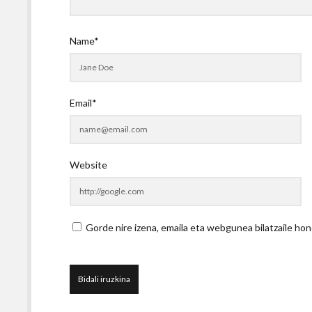
Name*
Email*
Website
Gorde nire izena, emaila eta webgunea bilatzaile 