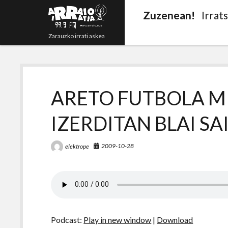
Zuzenean!
Irrat
Zarauzko irrati askea
ARETO FUTBOLA M
IZERDITAN BLAI S
2009-10-28
elektrope
Podcast:
Play in new window
|
Download