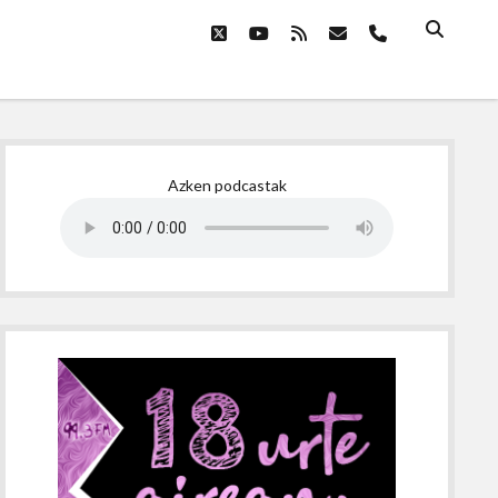
twitter
youtube
rss
email
phone
Sidebar
Azken podcastak