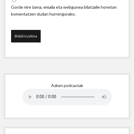
Gorde nire izena, emaila eta webgunea bilatzaile honetan
komentatzen dudan hurrengorako.
Sidebar
Azken podcastak