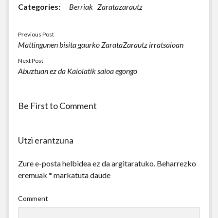
Categories:
Berriak
Zaratazarautz
Previous Post
Mattingunen bisita gaurko ZarataZarautz irratsaioan
Next Post
Abuztuan ez da Kaiolatik saioa egongo
Be First to Comment
Utzi erantzuna
Zure e-posta helbidea ez da argitaratuko.
Beharrezko
eremuak
*
markatuta daude
Comment