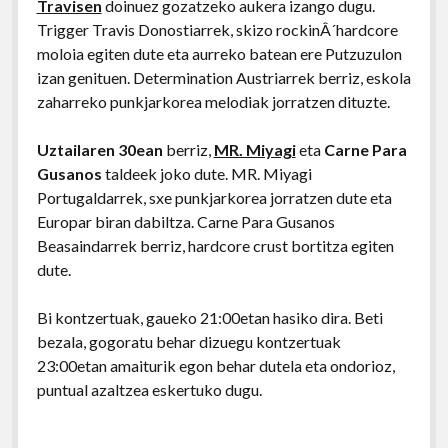
Travisen
doinuez gozatzeko aukera izango dugu.
Trigger Travis Donostiarrek, skizo rockinÂ´hardcore
moloia egiten dute eta aurreko batean ere Putzuzulon
izan genituen. Determination Austriarrek berriz, eskola
zaharreko punkjarkorea melodiak jorratzen dituzte.
Uztailaren 30ean
berriz,
MR. Miyagi
eta
Carne Para
Gusanos
taldeek joko dute. MR. Miyagi
Portugaldarrek, sxe punkjarkorea jorratzen dute eta
Europar biran dabiltza. Carne Para Gusanos
Beasaindarrek berriz, hardcore crust bortitza egiten
dute.
Bi kontzertuak, gaueko 21:00etan hasiko dira. Beti
bezala, gogoratu behar dizuegu kontzertuak
23:00etan amaiturik egon behar dutela eta ondorioz,
puntual azaltzea eskertuko dugu.