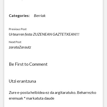
Categories:
Berriak
Previous Post
Urteurren festa ZUZENEAN GAZTETXEAN!!!
Next Post
zarataZarautz
Be First to Comment
Utzi erantzuna
Zure e-posta helbidea ez da argitaratuko.
Beharrezko
eremuak
*
markatuta daude