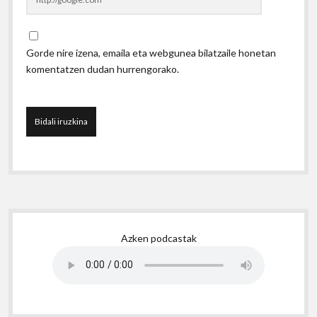
Gorde nire izena, emaila eta webgunea bilatzaile honetan
komentatzen dudan hurrengorako.
Sidebar
Azken podcastak