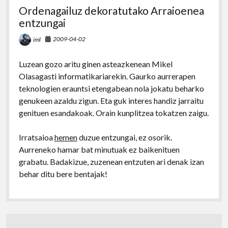
Ordenagailuz dekoratutako Arraioenea
entzungai
2009-04-02
iml
Luzean gozo aritu ginen asteazkenean Mikel
Olasagasti informatikariarekin. Gaurko aurrerapen
teknologien erauntsi etengabean nola jokatu beharko
genukeen azaldu zigun. Eta guk interes handiz jarraitu
genituen esandakoak. Orain kunplitzea tokatzen zaigu.
Irratsaioa
hemen
duzue entzungai, ez osorik.
Aurreneko hamar bat minutuak ez baikenituen
grabatu. Badakizue, zuzenean entzuten ari denak izan
behar ditu bere bentajak!