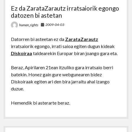
Ez da ZarataZarautz irratsaiorik egongo
datozen bi astetan
2009-04-03
human_rights
Datorren bi asteetan ez da
ZarataZarautz
irratsaiorik egongo, irrati saioa egiten dugun kideak
Diskoiraa
taldearekin Europar biran joango gara eta.
Beraz, Apirilaren 21ean itzuliko gara irratsaio berri
batekin. Honez gain gure webgunearen bidez
Diskoiraak egiten ari den bira jarraitu ahal izango
duzue.
Hemendik bi asterarte beraz.