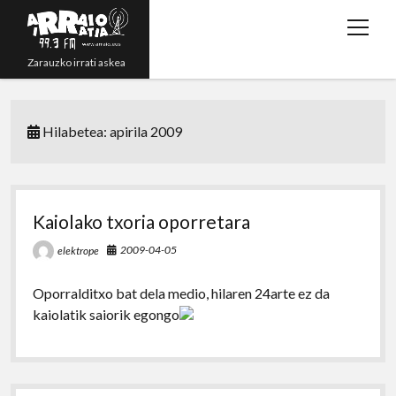
open
menu
Zarauzko irrati askea
Zuzenean!
Hilabetea:
apirila 2009
Irratsaioak
Programazioa
Grabazioak
Kaiolako txoria oporretara
twitter
youtube
rss
email
phone
2009-04-05
elektrope
Oporralditxo bat dela medio, hilaren 24arte ez da
kaiolatik saiorik egongo