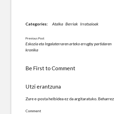
Categories:
Atalka
Berriak
Irratsaioak
Previous Post
Eskozia eta Ingalaterraren arteko errugby partidaren
kronika
Be First to Comment
Utzi erantzuna
Zure e-posta helbidea ez da argitaratuko.
Beharre
Comment