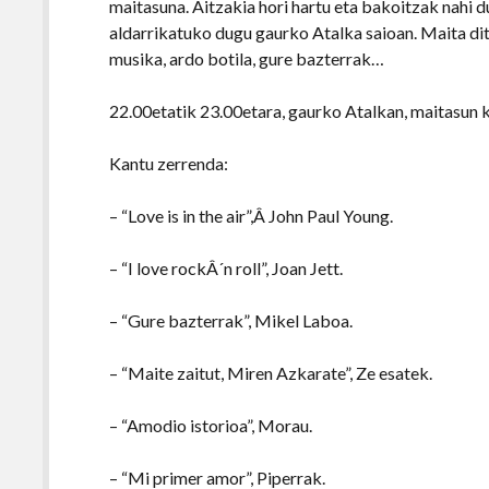
maitasuna. Aitzakia hori hartu eta bakoitzak nahi
aldarrikatuko dugu gaurko Atalka saioan. Maita di
musika, ardo botila, gure bazterrak…
22.00etatik 23.00etara, gaurko Atalkan, maitasun 
Kantu zerrenda:
– “Love is in the air”,Â John Paul Young.
– “I love rockÂ´n roll”, Joan Jett.
– “Gure bazterrak”, Mikel Laboa.
– “Maite zaitut, Miren Azkarate”, Ze esatek.
– “Amodio istorioa”, Morau.
– “Mi primer amor”, Piperrak.