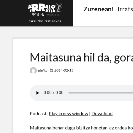
Zuzenean!
Irrat
Zarauzko irrati askea
Maitasuna hil da, gor
2014-02-13
atalka
Podcast:
Play in new window
|
Download
Maitasuna behar dugu bizitza honetan, ez ordea ko