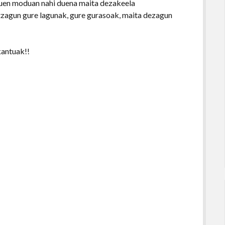
 duen moduan nahi duena maita dezakeela
tzagun gure lagunak, gure gurasoak, maita dezagun
kantuak!!