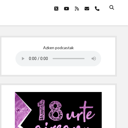
twitter
youtube
rss
email
phone
Sidebar
Azken podcastak