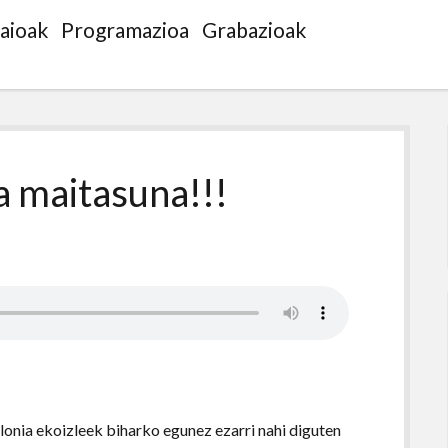
saioak
Programazioa
Grabazioak
a maitasuna!!!
lonia ekoizleek biharko egunez ezarri nahi diguten