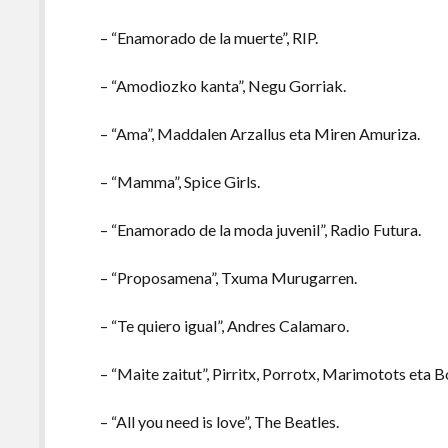
– “Enamorado de la muerte”, RIP.
– “Amodiozko kanta”, Negu Gorriak.
– “Ama”, Maddalen Arzallus eta Miren Amuriza.
– “Mamma”, Spice Girls.
– “Enamorado de la moda juvenil”, Radio Futura.
– “Proposamena”, Txuma Murugarren.
– “Te quiero igual”, Andres Calamaro.
– “Maite zaitut”, Pirritx, Porrotx, Marimotots eta
– “All you need is love”, The Beatles.