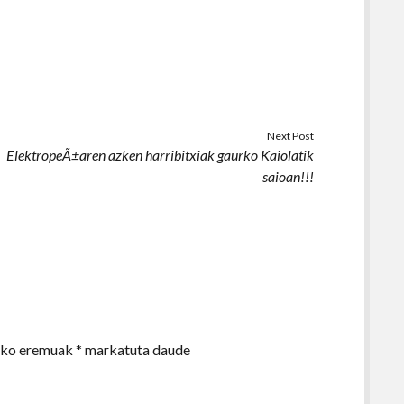
Next Post
ElektropeÃ±aren azken harribitxiak gaurko Kaiolatik
saioan!!!
zko eremuak
*
markatuta daude