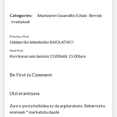
Categories:
Ahuntzaren Gauerdiko Eztula
Berriak
Irratsaioak
Previous Post
Udaberriko lehenbiziko KAIOLATIK!!!
Next Post
Korrikaren saio berezia 13.00tatik 15.00tara
Be First to Comment
Utzi erantzuna
Zure e-posta helbidea ez da argitaratuko.
Beharrezko
eremuak
*
markatuta daude