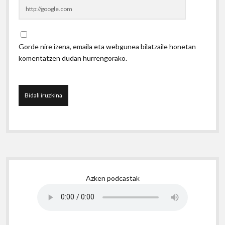
Gorde nire izena, emaila eta webgunea bilatzaile honetan
komentatzen dudan hurrengorako.
Sidebar
Azken podcastak