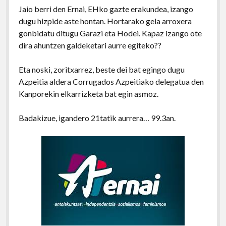
Jaio berri den Ernai, EHko gazte erakundea, izango
dugu hizpide aste hontan. Hortarako gela arroxera
gonbidatu ditugu Garazi eta Hodei. Kapaz izango ote
dira ahuntzen galdeketari aurre egiteko??
Eta noski, zoritxarrez, beste dei bat egingo dugu
Azpeitia aldera Corrugados Azpeitiako delegatua den
Kanporekin elkarrizketa bat egin asmoz.
Badakizue, igandero 21tatik aurrera… 99.3an.