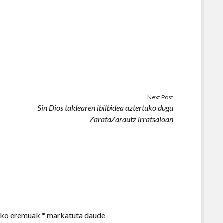
Next Post
Sin Dios taldearen ibilbidea aztertuko dugu
ZarataZarautz irratsaioan
zko eremuak
*
markatuta daude