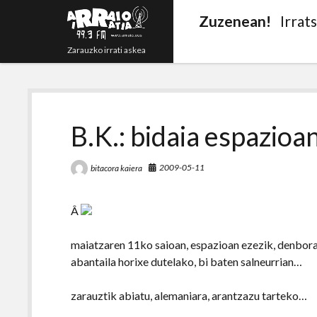
Zuzenean!
Irrat
Zarauzko irrati askea
B.K.: bidaia espazioa
2009-05-11
bitacora kaiera
Â
maiatzaren 11ko saioan, espazioan ezezik, denbora
abantaila horixe dutelako, bi baten salneurrian…
zarauztik abiatu, alemaniara, arantzazu tarteko…