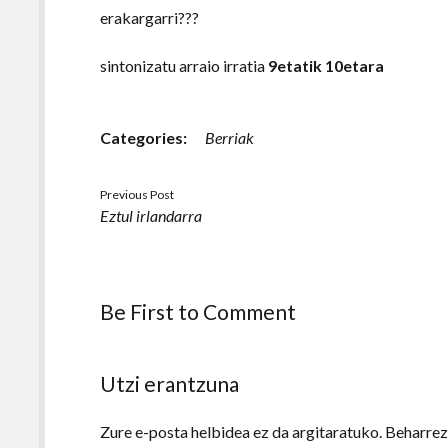
erakargarri???
sintonizatu arraio irratia
9etatik 10etara
Categories:
Berriak
Previous Post
Eztul irlandarra
Be First to Comment
Utzi erantzuna
Zure e-posta helbidea ez da argitaratuko.
Beharre