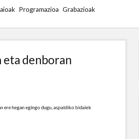
saioak
Programazioa
Grabazioak
n eta denboran
n ere hegan egingo dugu, aspaldiko bidaiek