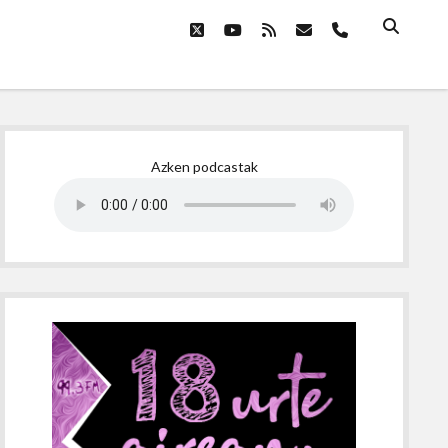
twitter
youtube
rss
email
phone
Sidebar
Azken podcastak