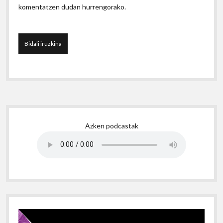
komentatzen dudan hurrengorako.
Sidebar
Azken podcastak