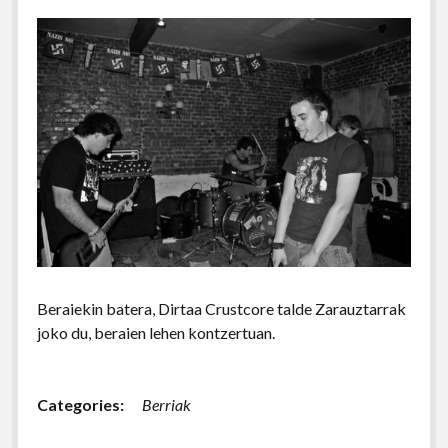
Beraiekin batera, Dirtaa Crustcore talde Zarauztarrak
joko du, beraien lehen kontzertuan.
Categories:
Berriak