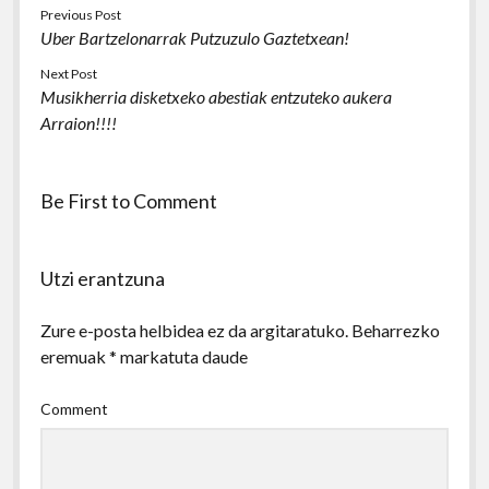
Previous Post
Uber Bartzelonarrak Putzuzulo Gaztetxean!
Next Post
Musikherria disketxeko abestiak entzuteko aukera
Arraion!!!!
Be First to Comment
Utzi erantzuna
Zure e-posta helbidea ez da argitaratuko.
Beharrezko
eremuak
*
markatuta daude
Comment