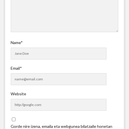
Name*
Email*
Website
Gorde nire izena, emaila eta webgunea bilatzaile honetan